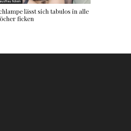
ausfrau ficken
chlampe lässt sich tabulos in alle
öcher ficken