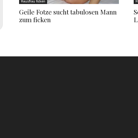
Hausfrau ficken
H
Geile Fotze sucht tabulosen Mann
S
zum ficken
L