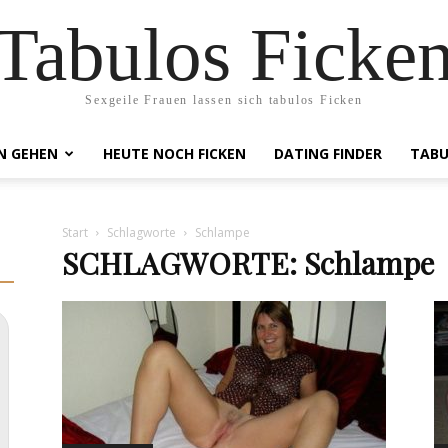
Tabulos Ficke
Sexgeile Frauen lassen sich tabulos Ficken
N GEHEN
HEUTE NOCH FICKEN
DATING FINDER
TABU
Start
Schlagworte
Schlampe
SCHLAGWORTE: Schlampe